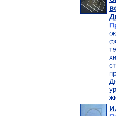
в
Д
П
о
ф
т
х
с
п
Д
у
ж
И