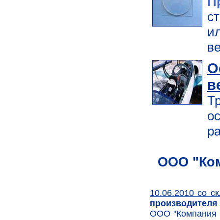
П
с
и
ве
О
в
Т
о
р
ООО "Ком
10.06.2010 со с
производителя
ООО "Компания