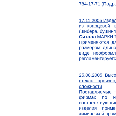
784-17-71 (Подро
Изде
17.11.2005
из кварцевой к
(шибера, бушинг
Ситалл
МАРКИ ТЦ
Применяются дл
размером: длина
виде неоформл
регламентируетс
Высо
25.08.2005
стекла произв
сложности
Поставляемые т
фирмах по но
соответствующи
изделия приме
химической про