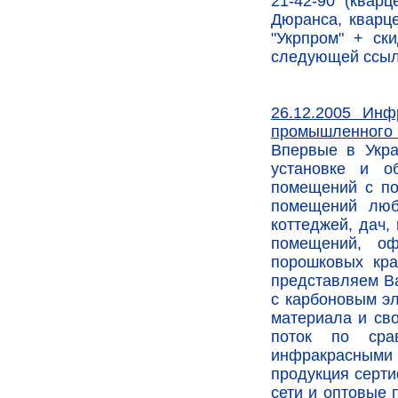
21-42-90 (кварц
Дюранса, кварц
"Укрпром" + ск
следующей ссы
26.12.2005 Ин
промышленного 
Впервые в Укра
установке и о
помещений с п
помещений люб
коттеджей, дач,
помещений, оф
порошковых кра
представляем В
с карбоновым э
материала и сво
поток по сра
инфракрасными
продукция серти
сети и оптовые 