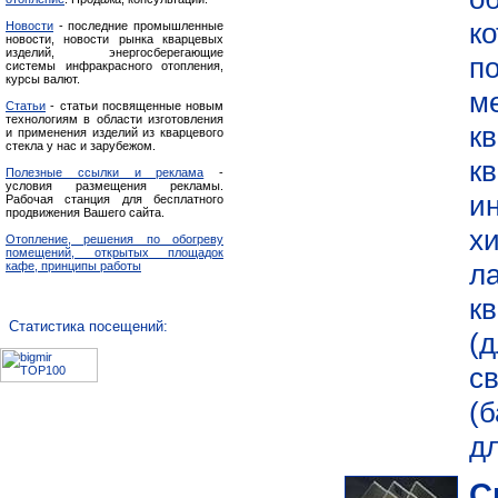
к
Новости
- последние промышленные
новости, новости рынка кварцевых
изделий, энергосберегающие
п
системы инфракрасного отопления,
курсы валют.
м
Статьи
- статьи посвященные новым
технологиям в области изготовления
к
и применения изделий из кварцевого
стекла у нас и зарубежом.
к
Полезные ссылки и реклама
-
условия размещения рекламы.
и
Рабочая станция для бесплатного
продвижения Вашего сайта.
хи
Отопление, решения по обогреву
помещений, открытых площадок
л
кафе, принципы работы
к
Статистика посещений:
(
с
(
д
С