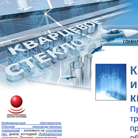
ГЛАВН
К
к
П
т
Инфракрасные обогреватели
,
п
Обогрев производственных
помещений
- экономьте на
отоплении
дач
, домов, коттеджей.
Инфракрасное
о
отопление
. Продажа, консультации.