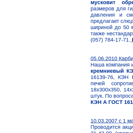
мусковит обр
размеров для г
давления и см
предлагает слюд
шириной до 50 м
также нестандар
(057) 784-17-71.
05.06.2010 Карб
Наша компания 
кремниевый К
16139-76, КЭН 
печей сопроти
18х300х350, 14х
штук. По вопрос
КЭН А ГОСТ 1613
10.03.2007 с 1 м
Проводится акци